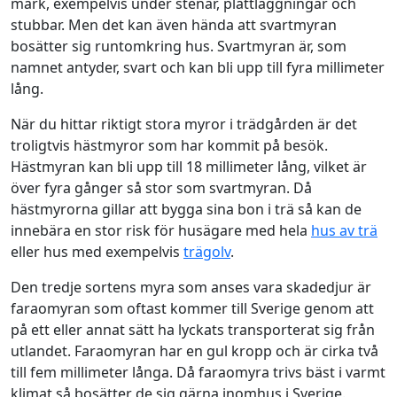
mark, exempelvis under stenar, plattläggningar och
stubbar. Men det kan även hända att svartmyran
bosätter sig runtomkring hus. Svartmyran är, som
namnet antyder, svart och kan bli upp till fyra millimeter
lång.
När du hittar riktigt stora myror i trädgården är det
troligtvis hästmyror som har kommit på besök.
Hästmyran kan bli upp till 18 millimeter lång, vilket är
över fyra gånger så stor som svartmyran. Då
hästmyrorna gillar att bygga sina bon i trä så kan de
innebära en stor risk för husägare med hela
hus av trä
eller hus med exempelvis
trägolv
.
Den tredje sortens myra som anses vara skadedjur är
faraomyran som oftast kommer till Sverige genom att
på ett eller annat sätt ha lyckats transporterat sig från
utlandet. Faraomyran har en gul kropp och är cirka två
till fem millimeter långa. Då faraomyra trivs bäst i varmt
klimat så bosätter de sig gärna inomhus i Sverige.