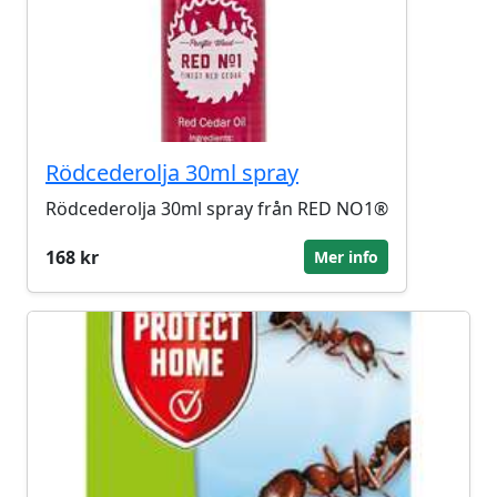
Rödcederolja 30ml spray
Rödcederolja 30ml spray från RED NO1®
168 kr
Mer info